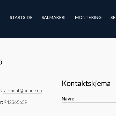
STARTSIDE
SALMAKERI
MONTERING
S
o
Kontaktskjema
:
fairmont@online.no
Navn:
r:
942365659