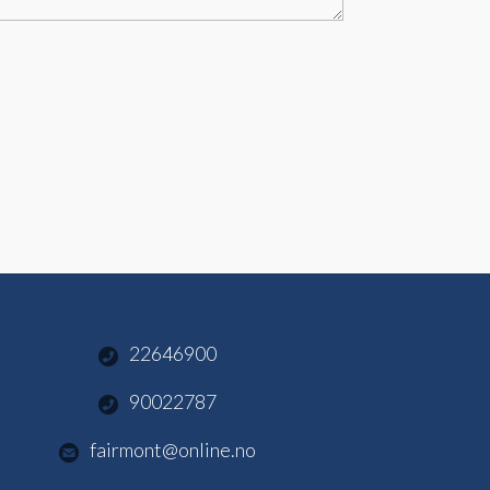
22646900
90022787
fairmont@online.no