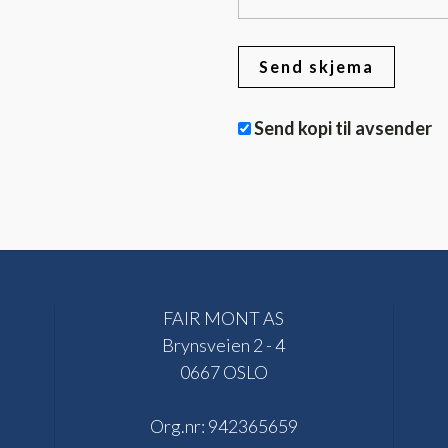
Send kopi til avsender
FAIR MONT AS
Brynsveien 2 - 4
0667 OSLO
Org.nr:
942365659