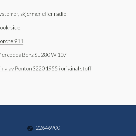
stemer, skjermer eller radio
book-side:
Porche 911
v Mercedes Benz SL 280 W 107
ring av Ponton S220 1955 i original stoff
22646900