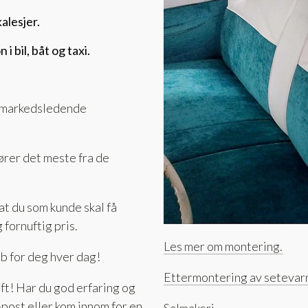
alesjer.
 bil, båt og taxi.
de markedsledende
fører det meste fra de
at du som kunde skal få
 fornuftig pris.
Les mer om montering.
bb for deg hver dag!
Ettermontering av seteva
ift! Har du god erfaring og
-post eller kom innom for en