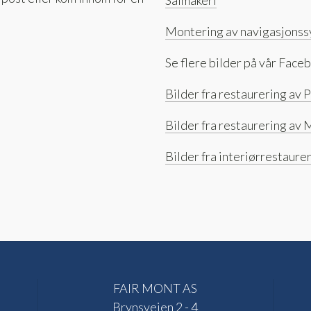
Salmakeri
Montering av navigasjonssy
Se flere bilder på vår Face
Bilder fra restaurering av 
Bilder fra restaurering a
Bilder fra interiørrestaure
FAIR MONT AS
Brynsveien 2 - 4