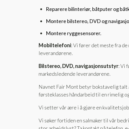
Reparere bilinteriør, båtputer og båtk
Montere bilstereo, DVD og navigasjon i
Montere ryggesensorer.
Mobiltelefoni
: Vi fører det meste fra 
leverandørene.
Bilstereo, DVD, navigasjonsutstyr
: Vi 
markedsledende leverandørene.
Navnet Fair Mont betyr bokstavelig talt 
førsteklasses håndarbeid til en rimelig og
Vi setter vår ære i å gjøre en kvalitetsjo
Vi søker fortiden en salmaker til vår bedr
stor arbeidslyst?
Ta kontakt
på telefon, e