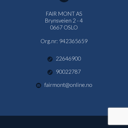
FAIR MONT AS
Brynsveien 2 - 4
0667 OSLO
Org.nr:
942365659
22646900
90022787
fairmont@online.no