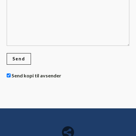
Send kopi til avsender
Del nettside med andre